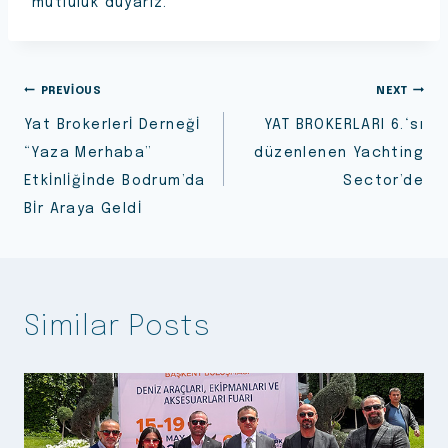
mutluluk duyarız.
PREVIOUS
NEXT
Yat Brokerlerİ Derneğİ
YAT BROKERLARI 6.‘sı
“Yaza Merhaba”
düzenlenen Yachting
Etkİnlİğİnde Bodrum’da
Sector’de
Bİr Araya Geldİ
Similar Posts